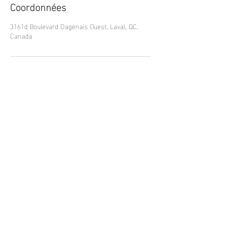
Coordonnées
3161d Boulevard Dagenais Ouest, Laval, QC,
Canada
Nous contacter
Phone:
450-628-2266
Email:
masterpiecebarbershop450@gmail.com
Notre adresse
3161D Boulevard Dagenais Ouest
Laval, Québec, H7P 1T8