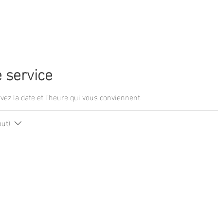
NOTRE SALON
SERVICES
BARBIERS
CONTACT
 service
vez la date et l'heure qui vous conviennent.
out)